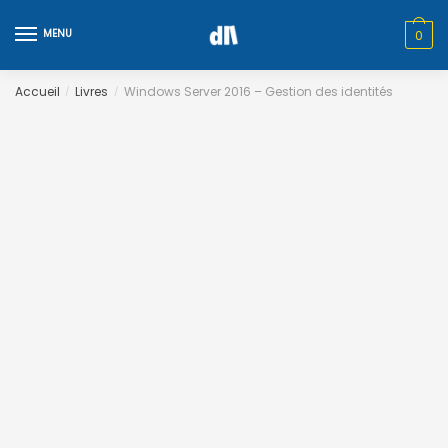
Skip
Skip
to
to
MENU
0
navigation
content
Accueil
Livres
Windows Server 2016 – Gestion des identités
/
/