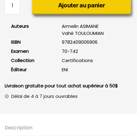
Ajouter au panier
de
Windows
Server
Auteurs
Armelin ASIMANE
2016
Vahé TOULOUMIAN
-
ISBN
9782409006906
Gestion
des
Examen
70-742
identités
Collection
Certifications
Éditeur
ENI
Livraison gratuite pour tout achat supérieur à 50$
Délai de 4 à 7 jours ouvrables
Description