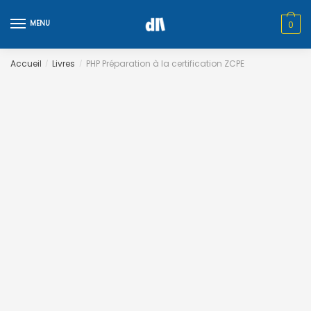
Skip
Skip
to
to
MENU
0
navigation
content
Accueil
Livres
PHP Préparation à la certification ZCPE
/
/