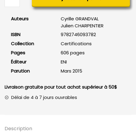
PHP
Préparation
Auteurs
Cyrille GRANDVAL
à
Julien CHARPENTIER
la
ISBN
9782746093782
certification
ZCPE
Collection
Certifications
Pages
606 pages
Éditeur
ENI
Parution
Mars 2015
Livraison gratuite pour tout achat supérieur à 50$
Délai de 4 à 7 jours ouvrables
Description