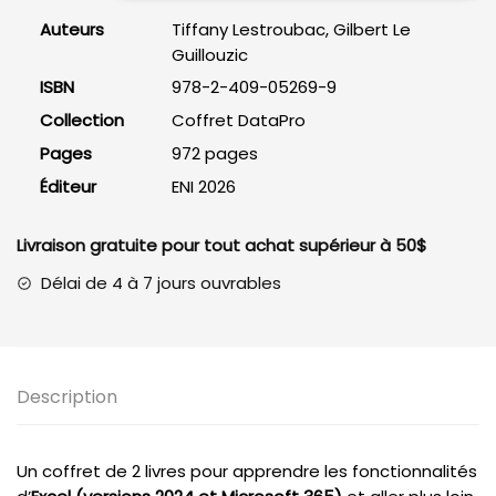
et
Auteurs
Tiffany Lestroubac, Gilbert Le
SAFe,
Guillouzic
2e
ISBN
978-2-409-05269-9
édition
Collection
Coffret DataPro
Pages
972 pages
Éditeur
ENI 2026
Livraison gratuite pour tout achat supérieur à 50$
Délai de 4 à 7 jours ouvrables
Description
Un coffret de 2 livres pour apprendre les fonctionnalités