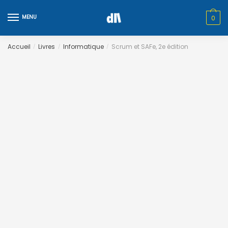
Skip
Skip
to
to
MENU
0
navigation
content
Accueil
Livres
Informatique
Scrum et SAFe, 2e édition
/
/
/