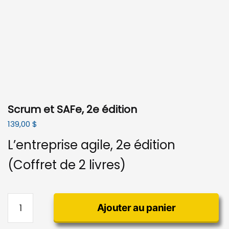
Scrum et SAFe, 2e édition
139,00
$
L’entreprise agile, 2e édition
(Coffret de 2 livres)
quantité
Ajouter au panier
de
Scrum