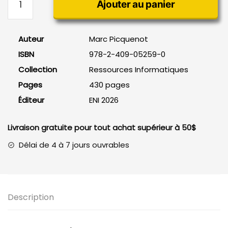
Ajouter au panier
de
GLPI
(Gestion
Auteur
Marc Picquenot
Libre
ISBN
978-2-409-05259-0
de
Parc
Collection
Ressources Informatiques
Informatique)
Pages
430 pages
5e
Éditeur
ENI 2026
édition
Livraison gratuite pour tout achat supérieur à 50$
Délai de 4 à 7 jours ouvrables
Description