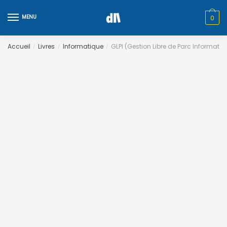
Skip
Skip
to
to
MENU
0
navigation
content
Accueil
Livres
Informatique
GLPI (Gestion Libre de Parc Informatiq
/
/
/