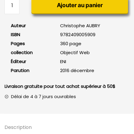
Ajouter au panier
de
Responsive
Web
Auteur
Christophe AUBRY
Design,
ISBN
9782409005909
mises
en
Pages
360 page
page
collection
Objectif Web
et
Éditeur
ENI
grilles
Parution
2016 décembre
Livraison gratuite pour tout achat supérieur à 50$
Délai de 4 à 7 jours ouvrables
Description