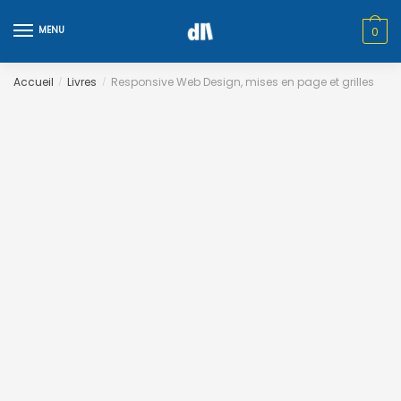
Skip
Skip
to
to
MENU
0
navigation
content
Accueil
Livres
Responsive Web Design, mises en page et grilles
/
/