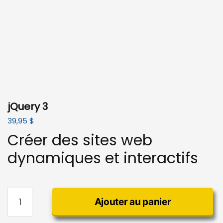
jQuery 3
39,95
$
Créer des sites web
dynamiques et interactifs
quantité
Ajouter au panier
de
jQuery