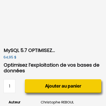
MySQL 5.7 OPTIMISEZ…
64,95
$
Optimisez l’exploitation de vos bases de
données
quantité
Ajouter au panier
de
MySQL
5.7
Auteur
Christophe REBOUL
OPTIMISEZ...