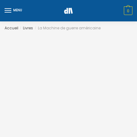
Skip
Skip
to
to
MENU
0
navigation
content
Accueil
Livres
La Machine de guerre américaine
/
/