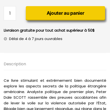
quantité
Ajouter au panier
de
La
Machine
Livraison gratuite pour tout achat supérieur à 50$
de
guerre
Délai de 4 à 7 jours ouvrables
américaine
Description
Ce livre stimulant et extrêmement bien documenté
explore les aspects secrets de la politique étrangère
américaine. Analyste politique de premier plan, Peter
Dale SCOTT rassemble des preuves accablantes afin
de lever le voile sur la violence autorisée par l’État,
illégale bien que largement répandue, qui règne dans le