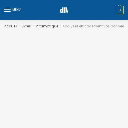
Skip
Skip
to
to
MENU
0
navigation
content
Accueil
Livres
Informatique
Analysez efficacement vos données
/
/
/