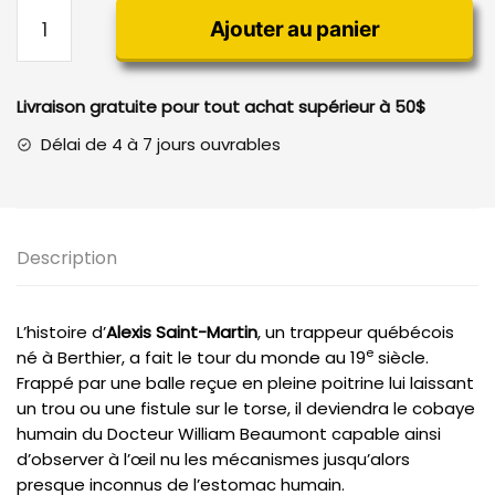
quantité
Ajouter au panier
de
Alexis
Saint-
Livraison gratuite pour tout achat supérieur à 50$
Martin
L'homme
Délai de 4 à 7 jours ouvrables
cobaye
Description
L’histoire d’
Alexis Saint-Martin
, un trappeur québécois
e
né à Berthier, a fait le tour du monde au 19
siècle.
Frappé par une balle reçue en pleine poitrine lui laissant
un trou ou une fistule sur le torse, il deviendra le cobaye
humain du Docteur William Beaumont capable ainsi
d’observer à l’œil nu les mécanismes jusqu’alors
presque inconnus de l’estomac humain.