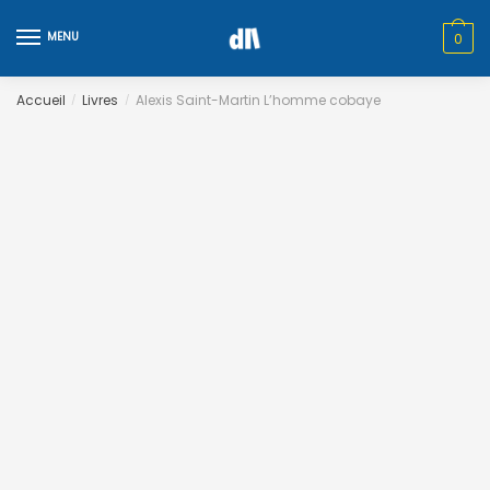
Skip
Skip
to
to
MENU
0
navigation
content
Accueil
Livres
Alexis Saint-Martin L’homme cobaye
/
/