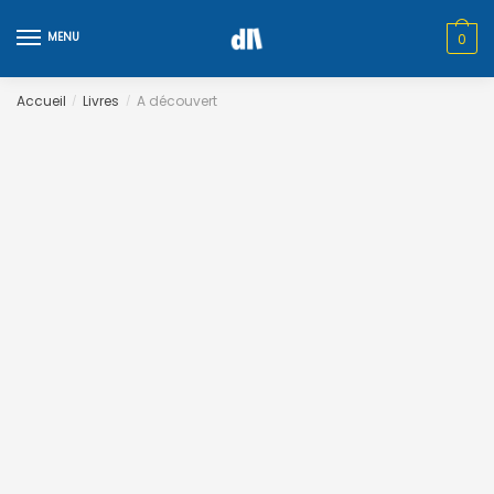
Skip
Skip
to
to
MENU
0
navigation
content
Accueil
Livres
A découvert
/
/