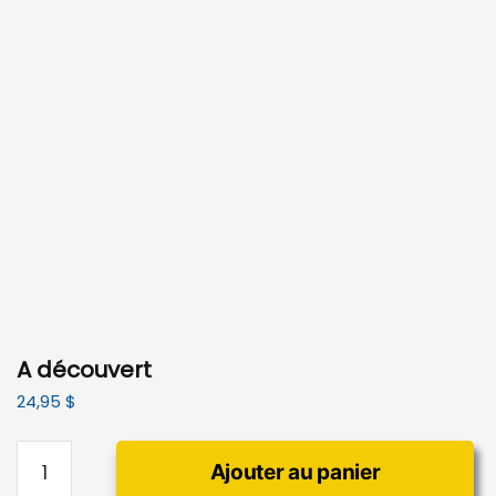
A découvert
24,95
$
quantité
Ajouter au panier
de