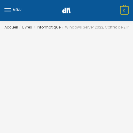
Skip
Skip
to
to
MENU
0
navigation
content
Accueil
Livres
Informatique
Windows Server 2022, Coffret de 2 livr
/
/
/