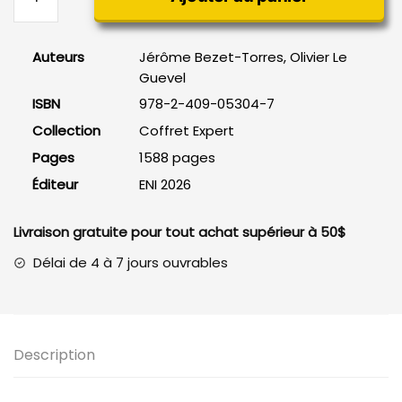
de
Windows
Server
Auteurs
Jérôme Bezet-Torres, Olivier Le
2022,
Guevel
Coffret
ISBN
978-2-409-05304-7
de
2
Collection
Coffret Expert
livres
Pages
1588 pages
Éditeur
ENI 2026
Livraison gratuite pour tout achat supérieur à 50$
Délai de 4 à 7 jours ouvrables
Description