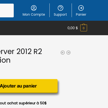
Mon Compte
Support
Panier
0,00
$
0
ver 2012 R2
ion
Ajouter au panier
 tout achat supérieur à 50$