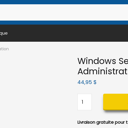
ique
ation
Windows Ser
Administrat
44,95
$
quantité
de
Windows
Server
Livraison gratuite pour
2012