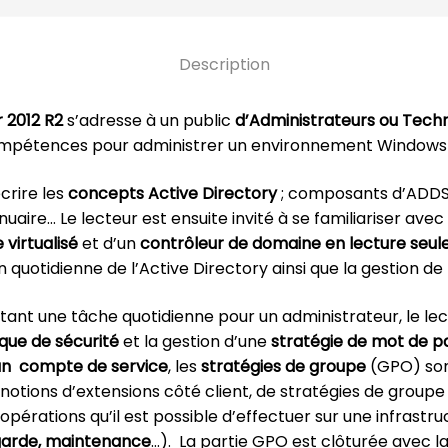
Description
 2012 R2
s’adresse à un public
d’Administrateurs ou Tech
ompétences pour administrer un environnement Windows 
rire les
concepts Active Directory
; composants d’ADDS,
nuaire… Le lecteur est ensuite invité à se familiariser ave
virtualisé
et d’un
contrôleur de domaine en lecture seul
n quotidienne de l’Active Directory ainsi que la gestion d
tant une tâche quotidienne pour un administrateur, le lec
ique de sécurité
et la gestion d’une
stratégie de mot de p
’un compte de service
, les
stratégies de groupe
(GPO) sont
otions d’extensions côté client, de stratégies de groupe
pérations qu’il est possible d’effectuer sur une infrastru
garde, maintenance
…). La partie GPO est clôturée avec l