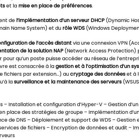
pts
et la
mise en place de préférences
.
tent de
l’implémentation d’un serveur DHCP
(Dynamic Hos
ain Name System) et du
rôle WDS
(Windows Deployment
nfiguration de l’accès distant
via une connexion VPN (Acc
tation de la solution NAP
(Network Access Protection) 
r pour qu’un poste puisse accéder au réseau de l’entrepri
livre est consacrée à la
gestion et à l’optimisation d’un sy
de fichiers par extension…) au
cryptage des données
et à 
qu’à la
surveillance et la maintenance des serveurs
(WSUS,
 – Installation et configuration d’Hyper-V – Gestion d’u
 en place des stratégies de groupe – Implémentation d’u
nce de DNS – Déploiement et support de WDS – Gestion e
 services de fichiers – Encryption de données et audit – 
rveurs