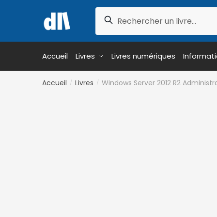
Skip
Skip
Recherche
to
to
Recherche
pour :
navigation
content
Accueil
Livres
Livres numériques
Informat
Accueil
Livres
Windows Server 2012 R2 Administr
/
/