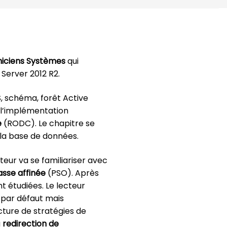
niciens Systèmes
qui
Server 2012 R2.
 schéma, forêt Active
c l’implémentation
e
(RODC). Le chapitre se
e la base de données.
teur va se familiariser avec
asse affinée
(PSO). Après
 étudiées. Le lecteur
 par défaut mais
cture de stratégies de
a
redirection de