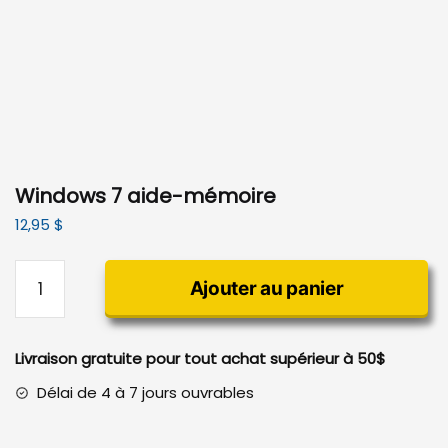
Windows 7 aide-mémoire
12,95
$
quantité
Ajouter au panier
de
Windows
7
Livraison gratuite pour tout achat supérieur à 50$
aide-
mémoire
Délai de 4 à 7 jours ouvrables