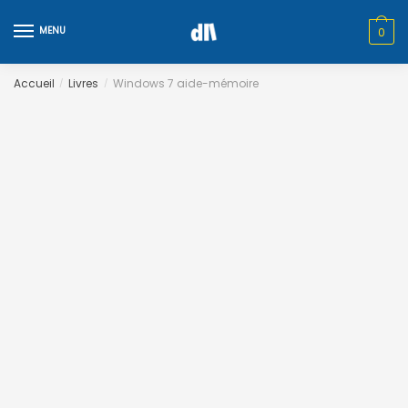
Skip
Skip
to
to
MENU
0
navigation
content
Accueil
Livres
Windows 7 aide-mémoire
/
/