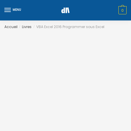
Skip
Skip
to
to
MENU
0
navigation
content
Accueil
Livres
VBA Excel 2016 Programmer sous Excel
/
/