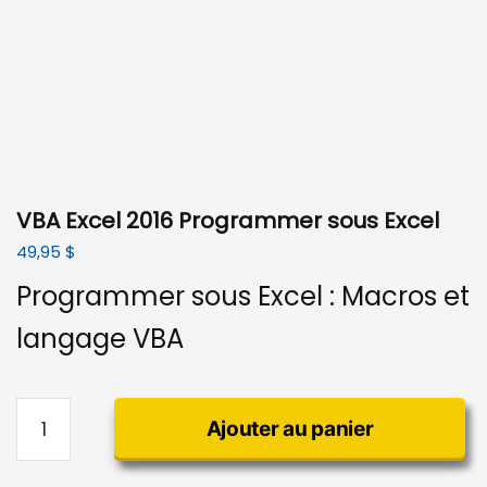
VBA Excel 2016 Programmer sous Excel
49,95
$
Programmer sous Excel : Macros et
langage VBA
quantité
Ajouter au panier
de
VBA