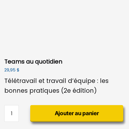
Teams au quotidien
29,95
$
Télétravail et travail d’équipe : les
bonnes pratiques (2e édition)
quantité
Ajouter au panier
de
Teams
au