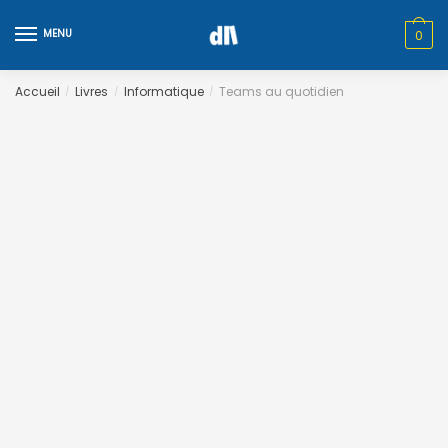
Skip
Skip
to
to
MENU
0
navigation
content
Accueil
Livres
Informatique
Teams au quotidien
/
/
/