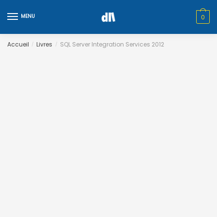
Skip
Skip
to
to
MENU
0
navigation
content
Accueil
Livres
SQL Server Integration Services 2012
/
/