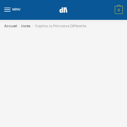
Skip
Skip
to
to
MENU
0
navigation
content
Accueil
Livres
Sophia, la Princesse Différente
/
/