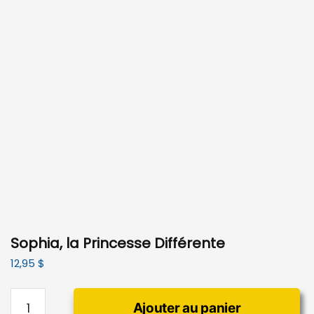
Sophia, la Princesse Différente
12,95
$
quantité
Ajouter au panier
de