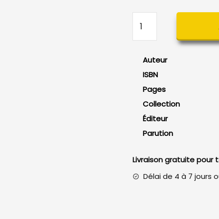
quantité
de
SharePoint
2013
Auteur
Développez
ISBN
en
Pages
.NET
Collection
Éditeur
Parution
Livraison gratuite pour
Délai de 4 à 7 jours 