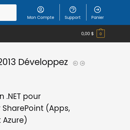
Mon Compte
Support
Panier
0,00
$
0
2013 Développez
n .NET pour
 SharePoint (Apps,
 Azure)