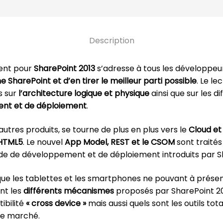
Description
ment pour
SharePoint 2013
s’adresse à tous les développeur
 SharePoint et d’en tirer le meilleur parti possible
. Le l
s sur
l’architecture logique et physique
ainsi que sur les d
nt et de déploiement
.
tres produits, se tourne de plus en plus vers le
Cloud et
 HTML5
. Le nouvel
App Model, REST et le CSOM
sont traités
de de développement et de déploiement introduits par Sh
que les tablettes et les smartphones ne pouvant à présent
nt les
différents mécanismes
proposés par SharePoint 20
ibilité
« cross device »
mais aussi quels sont les outils t
 le marché.