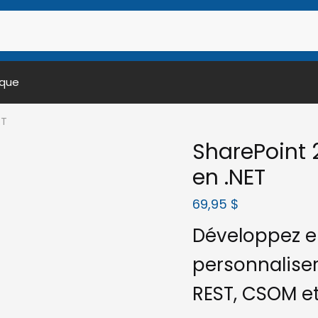
ique
ET
SharePoint 
en .NET
69,95
$
Développez e
personnaliser
REST, CSOM et