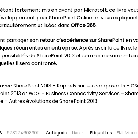
étant fortement mis en avant par Microsoft, ce livre vou
développement pour SharePoint Online en vous expliquant
particulièrement utilisées dans
Office 365
.
ent partager son
retour d’expérience sur SharePoint
en vo
ques récurrentes en entreprise
. Après avoir lu ce livre, l
possibilités de SharePoint 2013 et sera en mesure de faire
uelles il sera confronté.
vec SharePoint 2013 – Rappels sur les composants – CS
int 2013 et WCF – Business Connectivity Services – Shar
 – Autres évolutions de SharePoint 2013
S :
9782746083011
Catégorie :
Livres
Étiquettes :
ENI
,
Micro