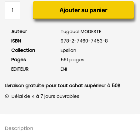
quantité
Ajouter au panier
de
SAS
Enterprise
Auteur
Tugdual MODESTE
Guide
ISBN
978-2-7460-7453-8
Collection
Epsilon
Pages
561 pages
EDITEUR
ENI
Livraison gratuite pour tout achat supérieur à 50$
Délai de 4 à 7 jours ouvrables
Description