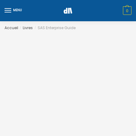
Skip
Skip
to
to
MENU
0
navigation
content
Accueil
Livres
SAS Enterprise Guide
/
/