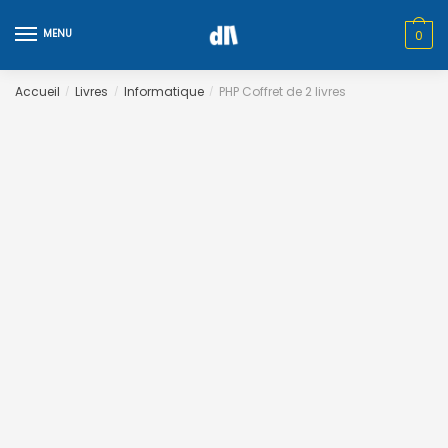
Skip
Skip
to
to
MENU
0
navigation
content
Accueil
Livres
Informatique
PHP Coffret de 2 livres
/
/
/