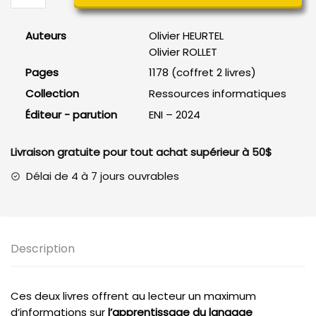
PHP
Coffret
Auteurs
Olivier HEURTEL
de
Olivier ROLLET
2
Pages
1178 (coffret 2 livres)
livres
Collection
Ressources informatiques
Éditeur - parution
ENI – 2024
Livraison gratuite pour tout achat supérieur à 50$
Délai de 4 à 7 jours ouvrables
Description
Ces deux livres offrent au lecteur un maximum
d’informations sur
l’apprentissage du langage