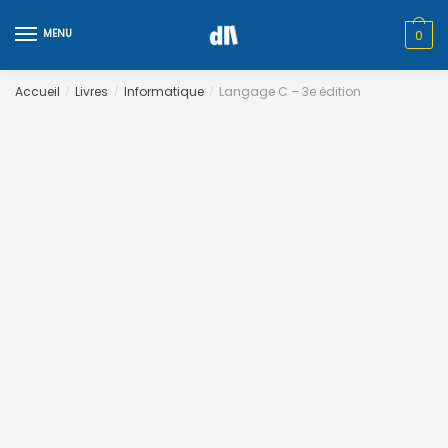
Skip
Skip
to
to
MENU
0
navigation
content
Accueil
Livres
Informatique
Langage C – 3e édition
/
/
/