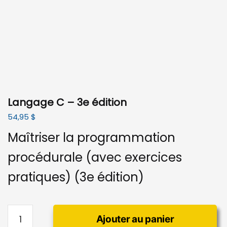
Langage C – 3e édition
54,95
$
Maîtriser la programmation
procédurale (avec exercices
pratiques) (3e édition)
quantité
Ajouter au panier
de