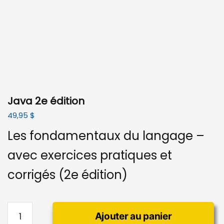
Java 2e édition
49,95
$
Les fondamentaux du langage –
avec exercices pratiques et
corrigés (2e édition)
quantité
Ajouter au panier
de