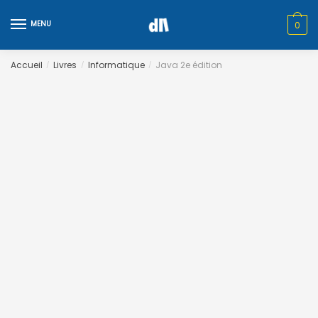
Skip
Skip
to
to
MENU
0
navigation
content
Accueil
Livres
Informatique
Java 2e édition
/
/
/