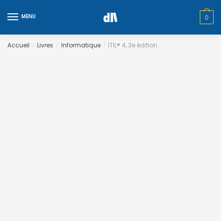
Skip
Skip
to
to
MENU
0
navigation
content
Accueil
Livres
Informatique
ITIL® 4, 3e édition
/
/
/