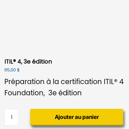
ITIL® 4, 3e édition
95,00
$
Préparation à la certification ITIL® 4
Foundation, 3e édition
quantité
Ajouter au panier
de
ITIL®