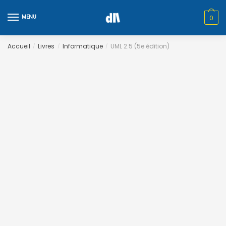
Skip
Skip
to
to
MENU
0
navigation
content
Accueil
Livres
Informatique
UML 2.5 (5e édition)
/
/
/