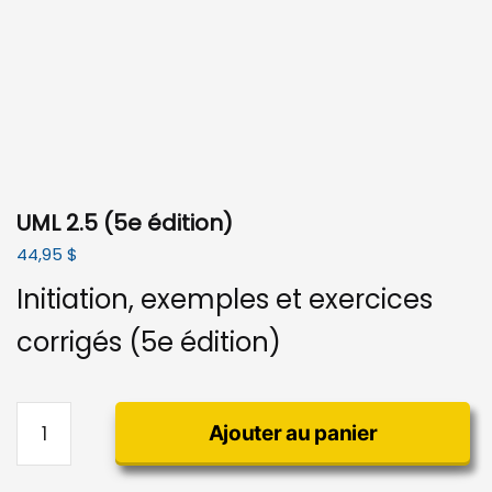
UML 2.5 (5e édition)
44,95
$
Initiation, exemples et exercices
corrigés (5e édition)
quantité
Ajouter au panier
de
UML