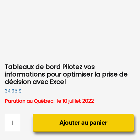
Tableaux de bord Pilotez vos
informations pour optimiser la prise de
décision avec Excel
34,95
$
Parution au Québec: le 10 juillet 2022
quantité
Ajouter au panier
de
Tableaux
de