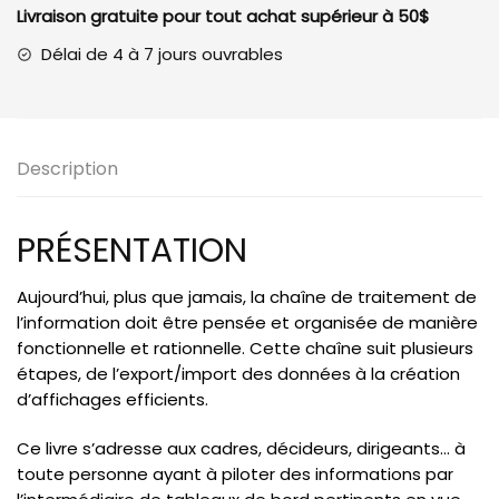
Livraison gratuite pour tout achat supérieur à 50$
bord
Pilotez
Délai de 4 à 7 jours ouvrables
vos
informations
pour
optimiser
Description
la
prise
de
PRÉSENTATION
décision
avec
Aujourd’hui, plus que jamais, la chaîne de traitement de
Excel
l’information doit être pensée et organisée de manière
fonctionnelle et rationnelle. Cette chaîne suit plusieurs
étapes, de l’export/import des données à la création
d’affichages efficients.
Ce livre s’adresse aux cadres, décideurs, dirigeants… à
toute personne ayant à piloter des informations par