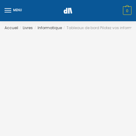
Skip
Skip
to
to
MENU
0
navigation
content
Accueil
Livres
Informatique
Tableaux de bord Pilotez vos informat
/
/
/