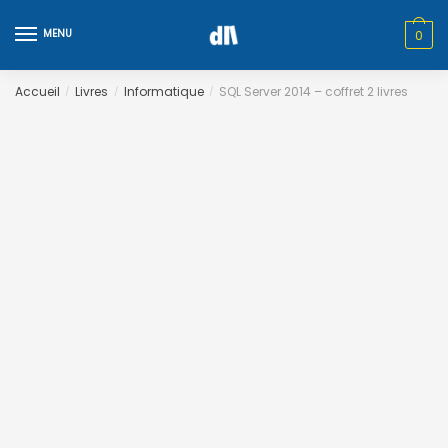
Skip
Skip
to
to
MENU
0
navigation
content
Accueil
Livres
Informatique
SQL Server 2014 – coffret 2 livres
/
/
/