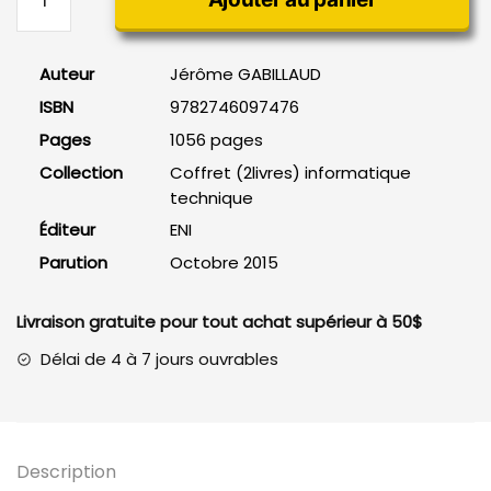
de
SQL
Server
Auteur
Jérôme GABILLAUD
2014
ISBN
9782746097476
-
coffret
Pages
1056 pages
2
Collection
Coffret (2livres) informatique
livres
technique
Éditeur
ENI
Parution
Octobre 2015
Livraison gratuite pour tout achat supérieur à 50$
Délai de 4 à 7 jours ouvrables
Description