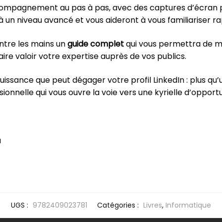
compagnement au pas à pas, avec des captures d’écran pr
à un niveau avancé et vous aideront à vous familiariser r
entre les mains un
guide complet
qui vous permettra de ma
faire valoir votre expertise auprès de vos publics.
uissance que peut dégager votre profil LinkedIn : plus qu’u
sionnelle qui vous ouvre la voie vers une kyrielle d’opportu
u
UGS :
9782409023781
Catégories :
Livres
,
Informatique