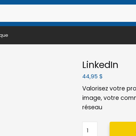
ique
LinkedIn
44,95
$
Valorisez votre pr
image, votre comm
réseau
quantité
de