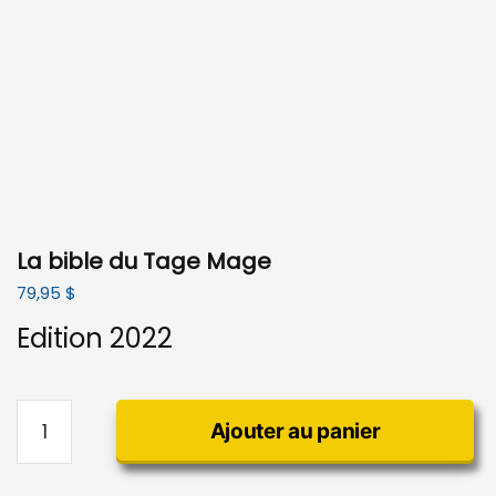
La bible du Tage Mage
79,95
$
Edition 2022
quantité
Ajouter au panier
de
La
bible