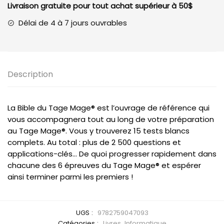
Livraison gratuite pour tout achat supérieur à 50$
du
Tage
Délai de 4 à 7 jours ouvrables
Mage
Description
La Bible du Tage Mage® est l’ouvrage de référence qui
vous accompagnera tout au long de votre préparation
au Tage Mage®. Vous y trouverez 15 tests blancs
complets. Au total : plus de 2 500 questions et
applications-clés… De quoi progresser rapidement dans
chacune des 6 épreuves du Tage Mage® et espérer
ainsi terminer parmi les premiers !
UGS :
9782759047093
Catégories :
Livres
,
Informatique