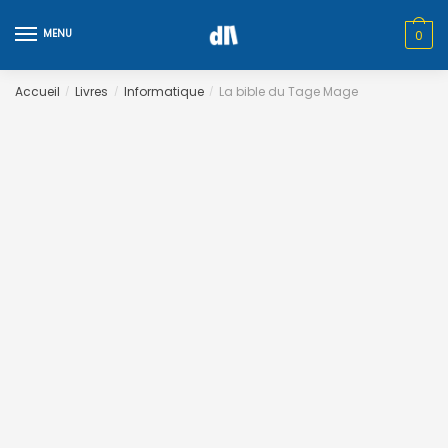
Skip
Skip
to
to
MENU
0
navigation
content
Accueil
Livres
Informatique
La bible du Tage Mage
/
/
/