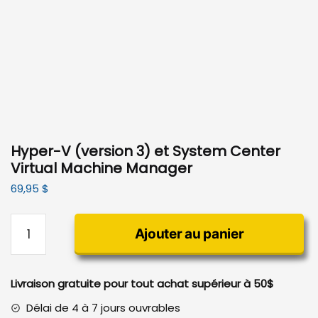
Hyper-V (version 3) et System Center
Virtual Machine Manager
69,95
$
quantité
Ajouter au panier
de
Hyper-
V
Livraison gratuite pour tout achat supérieur à 50$
(version
3)
Délai de 4 à 7 jours ouvrables