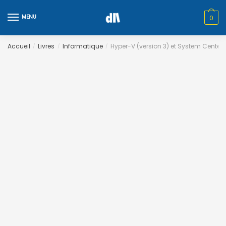
Skip
Skip
to
to
MENU
0
navigation
content
Accueil
Livres
Informatique
Hyper-V (version 3) et System Center
/
/
/