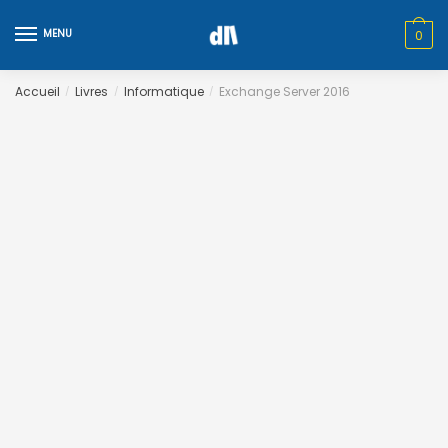
Skip
Skip
to
to
MENU
0
navigation
content
Accueil
Livres
Informatique
Exchange Server 2016
/
/
/