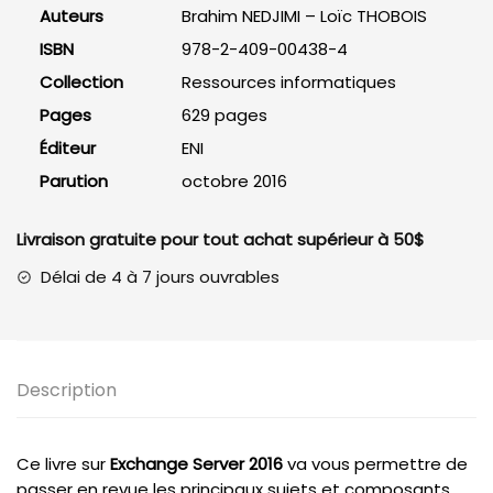
Server
Auteurs
Brahim NEDJIMI – Loïc THOBOIS
2016
ISBN
978-2-409-00438-4
Collection
Ressources informatiques
Pages
629 pages
Éditeur
ENI
Parution
octobre 2016
Livraison gratuite pour tout achat supérieur à 50$
Délai de 4 à 7 jours ouvrables
Description
Ce livre sur
Exchange Server 2016
va vous permettre de
passer en revue les principaux sujets et composants