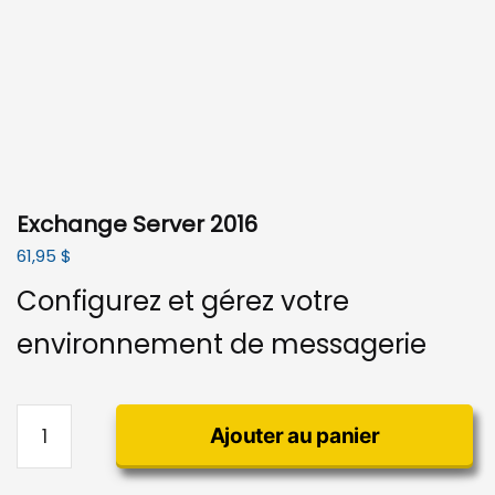
Exchange Server 2016
61,95
$
Configurez et gérez votre
environnement de messagerie
quantité
Ajouter au panier
de
Exchange