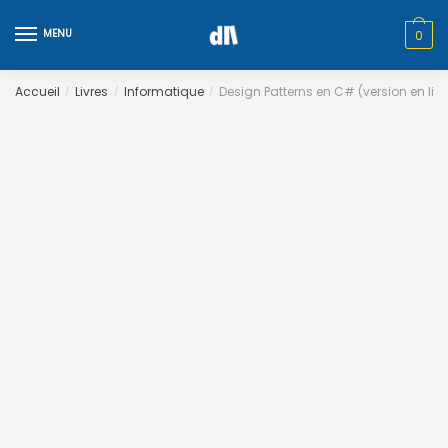
Skip
Skip
to
to
MENU
0
navigation
content
Accueil
Livres
Informatique
Design Patterns en C# (version en lig
/
/
/