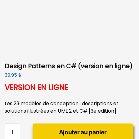
Design Patterns en C# (version en ligne)
39,95
$
VERSION EN LIGNE
Les 23 modèles de conception : descriptions et
solutions illustrées en UML 2 et C# [3e édition]
quantité
Ajouter au panier
de