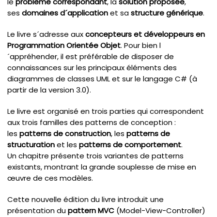
le
problème correspondant
, la
solution proposée
,
ses
domaines d´application
et sa
structure générique
.
Le livre s´adresse aux
concepteurs et développeurs en
Programmation Orientée Objet
. Pour bien l
´appréhender, il est préférable de disposer de
connaissances sur les principaux éléments des
diagrammes de classes UML et sur le langage C# (à
partir de la version 3.0).
Le livre est organisé en trois parties qui correspondent
aux trois familles des patterns de conception :
les
patterns de construction
, les
patterns de
structuration
et les
patterns de comportement
.
Un chapitre présente trois variantes de patterns
existants, montrant la grande souplesse de mise en
œuvre de ces modèles.
Cette nouvelle édition du livre introduit une
présentation du
pattern MVC
(Model-View-Controller)