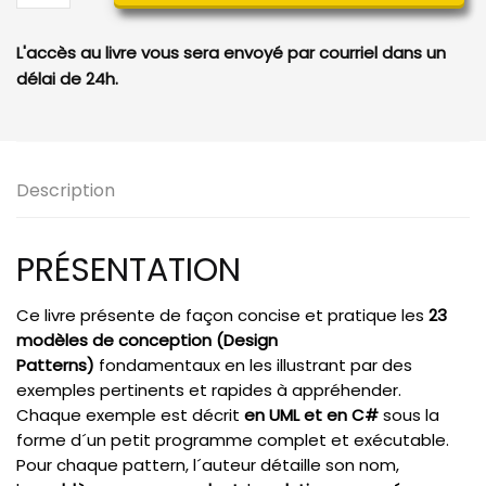
Design
Patterns
L'accès au livre vous sera envoyé par courriel dans un
en
délai de 24h.
C#
(version
en
ligne)
Description
PRÉSENTATION
Ce livre présente de façon concise et pratique les
23
modèles de conception (Design
Patterns)
fondamentaux en les illustrant par des
exemples pertinents et rapides à appréhender.
Chaque exemple est décrit
en UML et en C#
sous la
forme d´un petit programme complet et exécutable.
Pour chaque pattern, l´auteur détaille son nom,