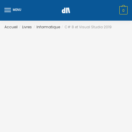
Skip
Skip
to
to
MENU
0
navigation
content
Accueil
Livres
Informatique
C# 8 et Visual Studio 2019
/
/
/