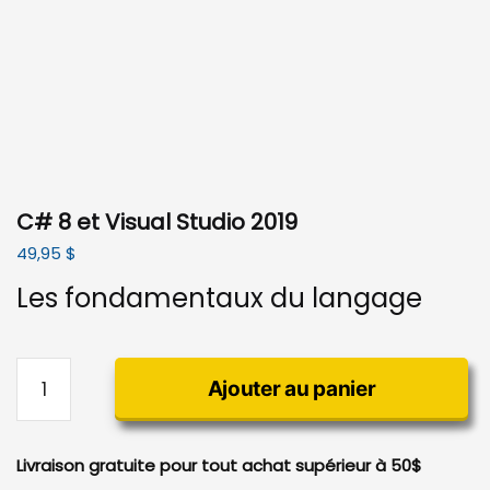
C# 8 et Visual Studio 2019
49,95
$
Les fondamentaux du langage
quantité
Ajouter au panier
de
C#
8
Livraison gratuite pour tout achat supérieur à 50$
et