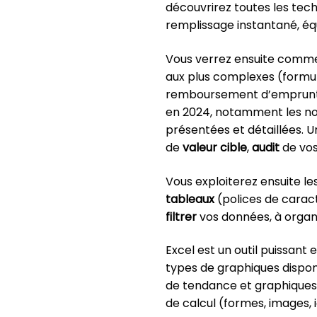
découvrirez toutes les tec
remplissage instantané, éq
Vous verrez ensuite comme
aux plus complexes (formule
remboursement d’emprunt, t
en 2024, notamment les nouv
présentées et détaillées. U
de
valeur cible
,
audit
de vos 
Vous exploiterez ensuite l
tableaux
(polices de caract
filtrer
vos données, à organ
Excel est un outil puissant
types de graphiques disponi
de tendance et graphique
de calcul (formes, images,