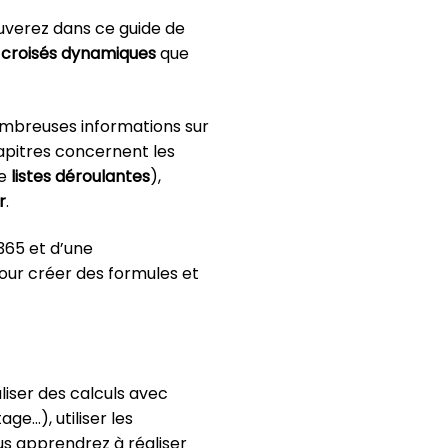
ouverez dans ce guide de
 croisés dynamiques
que
ombreuses informations sur
hapitres concernent les
de
listes déroulantes
),
r
.
365 et d’une
 pour créer des formules et
iser des calculs avec
e…), utiliser les
us apprendrez à réaliser