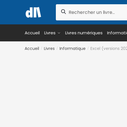
Skip
Skip
Recherche
to
to
Recherche
pour :
navigation
content
Accueil
Livres
Livres numériques
Informat
Accueil
Livres
Informatique
Excel (versions 20
/
/
/