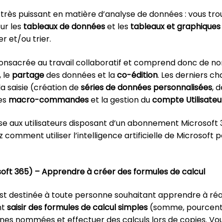
il très puissant en matière d’analyse de données : vous tr
ur les
tableaux de données
et les
tableaux et graphiques
r et/ou trier.
 consacrée au travail collaboratif et comprend donc de n
, le
partage
des données et la
co-édition
. Les derniers c
a saisie (création de
séries de données personnalisées
, 
es
macro-commandes
et la gestion du
compte Utilisateu
sse aux utilisateurs disposant d’un abonnement Microsoft 
z comment utiliser l’intelligence artificielle de Microsoft
soft 365) – Apprendre à créer des formules de calcul
st destinée à toute personne souhaitant apprendre à réal
nt
saisir des formules de calcul simples
(somme, pourcentag
ones nommées et effectuer des calculs lors de copies. Vo