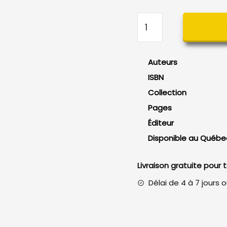
quantité
de
Excel
(versions
Auteurs
2024
ISBN
et
Collection
Microsoft
365)
Pages
Éditeur
Disponible au Québe
Livraison gratuite pour
Délai de 4 à 7 jours 