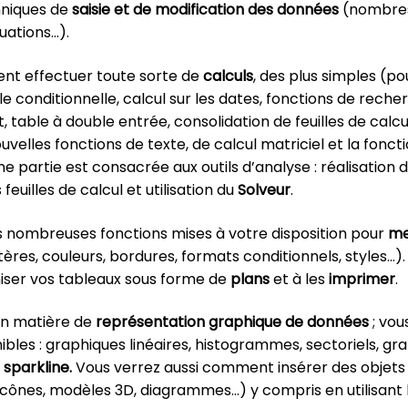
hniques de
saisie et de modification des données
(nombres,
uations…).
nt effectuer toute sorte de
calculs
, des plus simples (po
 conditionnelle, calcul sur les dates, fonctions de recher
able à double entrée, consolidation de feuilles de calcu
elles fonctions de texte, de calcul matriciel et la fonc
ne partie est consacrée aux outils d’analyse : réalisation 
feuilles de calcul et utilisation du
Solveur
.
es nombreuses fonctions mises à votre disposition pour
me
ères, couleurs, bordures, formats conditionnels, styles…
iser vos tableaux sous forme de
plans
et à les
imprimer
.
 en matière de
représentation graphique de données
; vou
bles : graphiques linéaires, histogrammes, sectoriels, gr
s
sparkline.
Vous verrez aussi comment insérer des objets 
 icônes, modèles 3D, diagrammes…) y compris en utilisant 