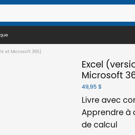
ique
24 et Microsoft 365)
Excel (versi
Microsoft 3
49,95
$
Livre avec c
Apprendre à 
de calcul