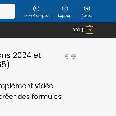
Mon Compte
Support
Panier
0,00
$
0
ons 2024 et
65)
omplément vidéo :
créer des formules