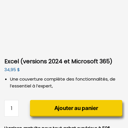
Excel (versions 2024 et Microsoft 365)
34,95
$
Une couverture complète des fonctionnalités, de
l’essentiel à l’expert,
quantité
Ajouter au panier
de
Excel
(versions