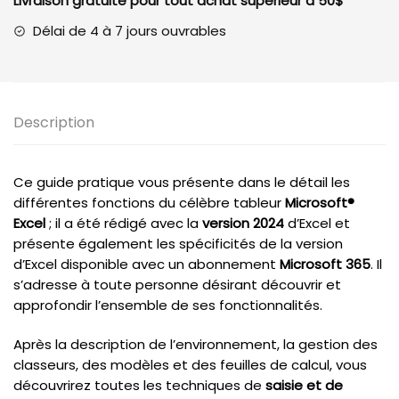
Livraison gratuite pour tout achat supérieur à 50$
2024
et
Délai de 4 à 7 jours ouvrables
Microsoft
365)
Description
Ce guide pratique vous présente dans le détail les
différentes fonctions du célèbre tableur
Microsoft®
Excel
; il a été rédigé avec la
version 2024
d’Excel et
présente également les spécificités de la version
d’Excel disponible avec un abonnement
Microsoft 365
. Il
s’adresse à toute personne désirant découvrir et
approfondir l’ensemble de ses fonctionnalités.
Après la description de l’environnement, la gestion des
classeurs, des modèles et des feuilles de calcul, vous
découvrirez toutes les techniques de
saisie et de