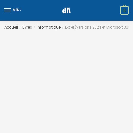
Skip
Skip
to
to
MENU
0
navigation
content
Accueil
Livres
Informatique
Excel (versions 2024 et Microsoft 365)
/
/
/