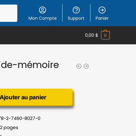
Mon Compte
Support
Panier
0,00
$
0
 aide-mémoire
Ajouter au panier
78-2-7460-8027-0
52 pages