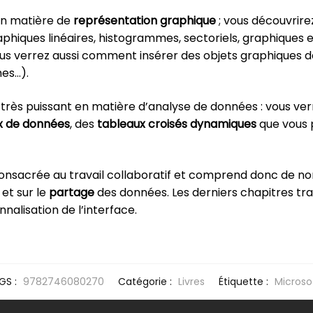
 en matière de
représentation graphique
; vous découvrir
raphiques linéaires, histogrammes, sectoriels, graphiques
ous verrez aussi comment insérer des objets graphiques da
es…).
til très puissant en matière d’analyse de données : vous
x de données
, des
tableaux croisés dynamiques
que vous p
 consacrée au travail collaboratif et comprend donc de n
et sur le
partage
des données. Les derniers chapitres tr
nalisation de l’interface.
GS :
9782746080270
Catégorie :
Livres
Étiquette :
Microso