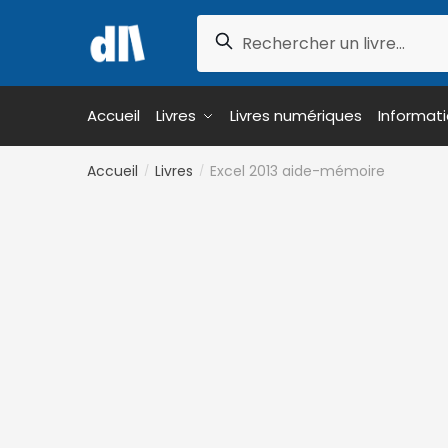
Skip
Skip
Recherche
to
to
Recherche
pour :
navigation
content
Accueil
Livres
Livres numériques
Informat
Accueil
Livres
Excel 2013 aide-mémoire
/
/