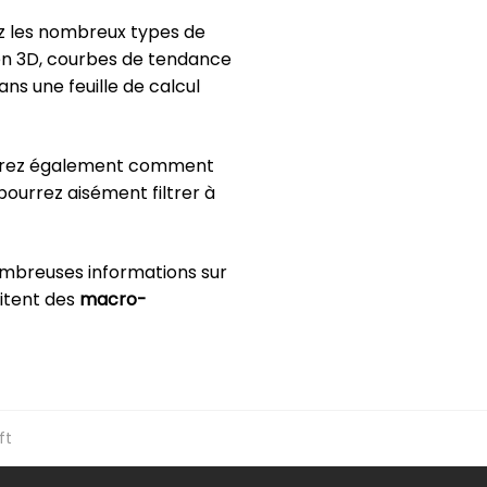
ez les nombreux types de
 en 3D, courbes de tendance
ns une feuille de calcul
 verrez également comment
ourrez aisément filtrer à
ombreuses informations sur
aitent des
macro-
ft