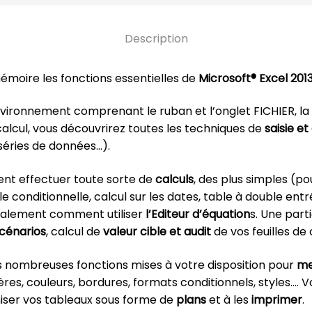
Description
moire les fonctions essentielles de
Microsoft® Excel 201
nvironnement comprenant le ruban et l’onglet FICHIER, la 
calcul, vous découvrirez toutes les techniques de
saisie e
séries de données…).
nt effectuer toute sorte de
calculs
, des plus simples (po
 conditionnelle, calcul sur les dates, table à double entré
également comment utiliser
l’Editeur d’équation
s. Une part
cénarios
, calcul de
valeur cible
et
audit
de vos feuilles de 
es nombreuses fonctions mises à votre disposition pour
me
ères, couleurs, bordures, formats conditionnels, styles….
iser vos tableaux sous forme de
plans
et à les
imprimer
.