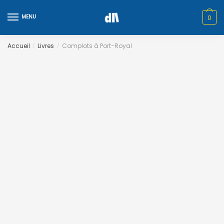
Skip
Skip
to
to
MENU
0
navigation
content
Accueil
Livres
Complots à Port-Royal
/
/