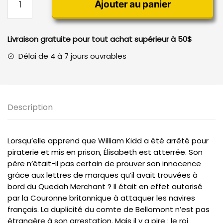
Ajouter au panier
de
Complots
à
Livraison gratuite pour tout achat supérieur à 50$
Port-
Royal
Délai de 4 à 7 jours ouvrables
Description
Lorsqu’elle apprend que William Kidd a été arrêté pour
piraterie et mis en prison, Élisabeth est atterrée. Son
père n’était-il pas certain de prouver son innocence
grâce aux lettres de marques qu’il avait trouvées à
bord du Quedah Merchant ? Il était en effet autorisé
par la Couronne britannique à attaquer les navires
français. La duplicité du comte de Bellomont n’est pas
étrangère à son arrestation. Mais il y a pire : le roi