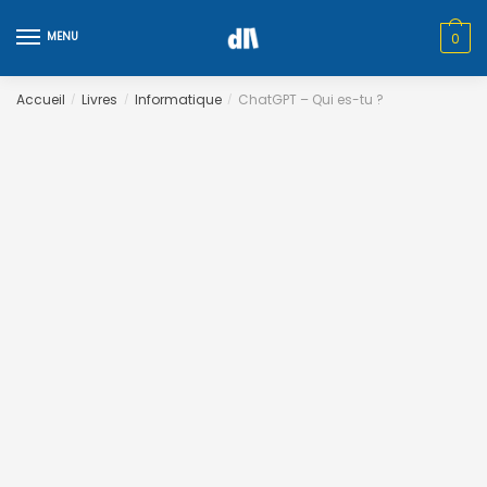
Skip
Skip
to
to
MENU
0
navigation
content
Accueil
Livres
Informatique
ChatGPT – Qui es-tu ?
/
/
/