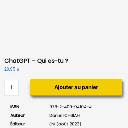
ChatGPT – Qui es-tu ?
29,95
$
quantité
Ajouter au panier
de
ChatGPT
-
ISBN
978-2-409-04104-4
Qui
Auteur
Daniel ICHBIAH
es-
tu
Éditeur
ENI (août 2023)