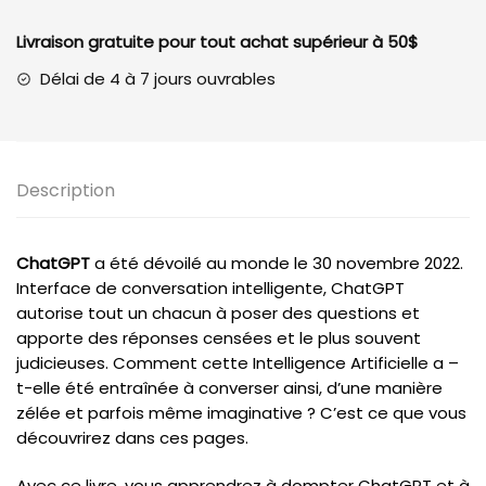
?
Livraison gratuite pour tout achat supérieur à 50$
Délai de 4 à 7 jours ouvrables
Description
ChatGPT
a été dévoilé au monde le 30 novembre 2022.
Interface de conversation intelligente, ChatGPT
autorise tout un chacun à poser des questions et
apporte des réponses censées et le plus souvent
judicieuses. Comment cette Intelligence Artificielle a –
t-elle été entraînée à converser ainsi, d’une manière
zélée et parfois même imaginative ? C’est ce que vous
découvrirez dans ces pages.
Avec ce livre, vous apprendrez à dompter ChatGPT et à