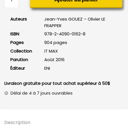
de
AutoCAD
2016
Auteurs
Jean-Yves GOUEZ – Olivier LE
FRAPPER
ISBN
978-2-4090-0162-8
Pages
904 pages
Collection
iT MAX
Parution
Août 2016
Éditeur
ENI
Livraison gratuite pour tout achat supérieur à 50$
Délai de 4 à 7 jours ouvrables
Description