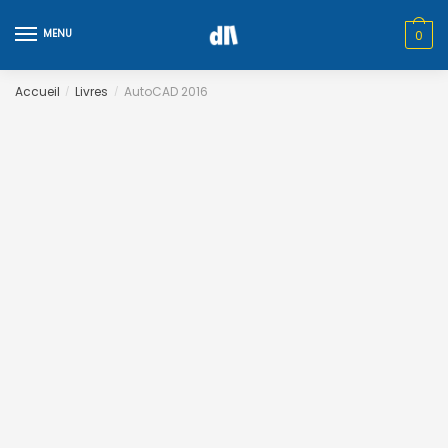
Skip
Skip
to
to
MENU
0
navigation
content
Accueil
Livres
AutoCAD 2016
/
/