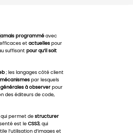
t jamais programmé
avec
efficaces et
actuelles
pour
au suffisant
pour qu’il soit
eb
; les langages côté client
s mécanismes
par lesquels
 générales à observer
pour
ion des éditeurs de code,
qui permet de
structurer
senté est le
CSS3
, qui
ile l’utilisation d’images et