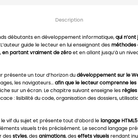
Description
rands débutants en développement informatique,
qui n’on
L’auteur guide le lecteur en lui enseignant des
méthodes
,
en partant vraiment de zéro
et en allant jusqu’à un nive
eur présente un tour d’horizon du
développement sur le W
mages, les navigateurs…
afin que le lecteur comprenne le
iche sur un écran. Le chapitre suivant enseigne les
règles
ce : lisibilité du code, organisation des dossiers, utilisat
 le vif du sujet et présente tout d’abord le
langage HTML5
 éléments visuels très précisément. Le second langage pré
er des
styles
, des
animations
, des
effets visuels
rendant inut