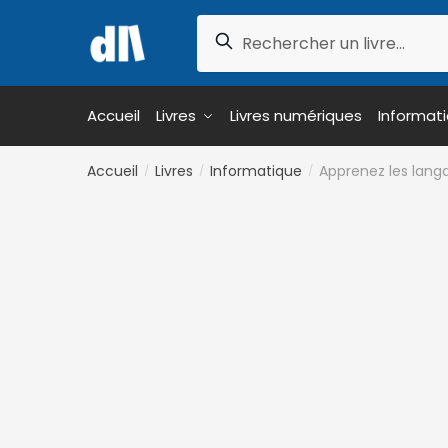
Skip
Skip
Recherche
to
to
Recherche
pour :
navigation
content
Accueil
Livres
Livres numériques
Informat
Accueil
Livres
Informatique
Apprenez les langa
/
/
/