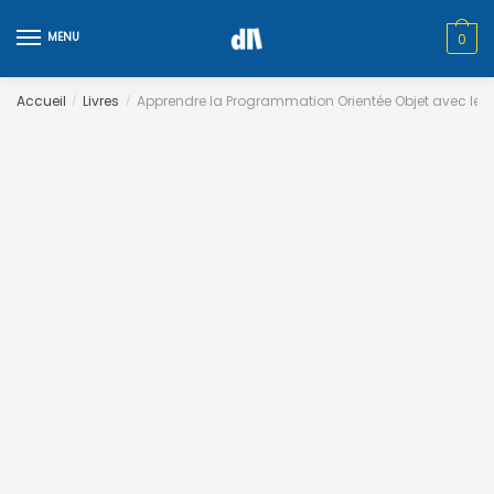
Skip
Skip
to
to
MENU
0
navigation
content
Accueil
Livres
Apprendre la Programmation Orientée Objet avec le
/
/