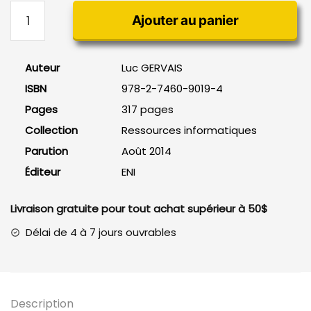
quantité
Ajouter au panier
de
Apprendre
la
Auteur
Luc GERVAIS
Programmation
ISBN
978-2-7460-9019-4
Orientée
Objet
Pages
317 pages
avec
Collection
Ressources informatiques
le
Parution
Août 2014
langage
Éditeur
ENI
Java
Livraison gratuite pour tout achat supérieur à 50$
Délai de 4 à 7 jours ouvrables
Description