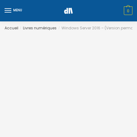
Skip
Skip
to
to
MENU
0
navigation
content
Accueil
Livres numériques
Windows Server 2016 – (Version permane
/
/