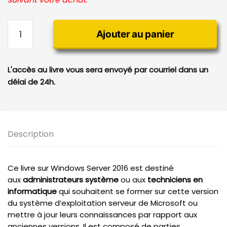
quantité
Ajouter au panier
de
Windows
Server
L'accès au livre vous sera envoyé par courriel dans un
2016
délai de 24h.
-
(Version
permanente
en
Description
ligne)
Ce livre sur Windows Server 2016 est destiné
aux
administrateurs système
ou aux
techniciens en
informatique
qui souhaitent se former sur cette version
du système d’exploitation serveur de Microsoft ou
mettre à jour leurs connaissances par rapport aux
anciennes versions. Il est composé de parties