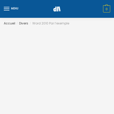
Skip
Skip
to
to
MENU
0
navigation
content
Accueil
Divers
Word 2010 Par l’exemple
/
/