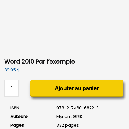
Word 2010 Par l’exemple
39,95
$
quantité
Ajouter au panier
de
Word
2010
ISBN
978-2-7460-6822-3
Par
Auteure
Myriam GRIS
l'exemple
Pages
332 pages