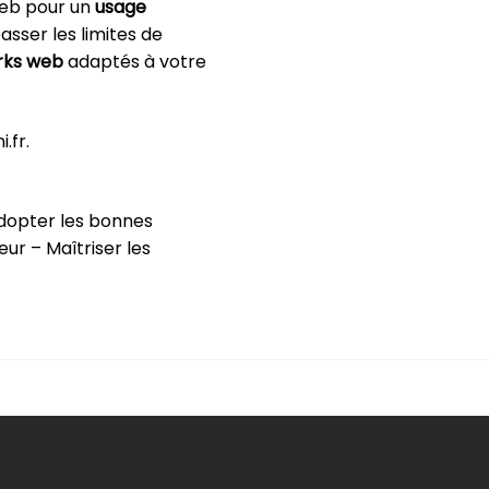
 web pour un
usage
sser les limites de
rks web
adaptés à votre
.fr.
dopter les bonnes
r – Maîtriser les