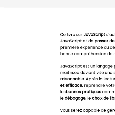
Ce livre sur
JavaScript
s’ad
JavaScript et de
passer de
première expérience du dév
bonne compréhension de c
JavaScript est un langage p
maîtrisée devient vite une
raisonnable
. Après la lect
et efficace
, reprendre votr
les
bonnes pratiques
comme
le
débogage
, le
choix de lib
Vous serez capable de gér