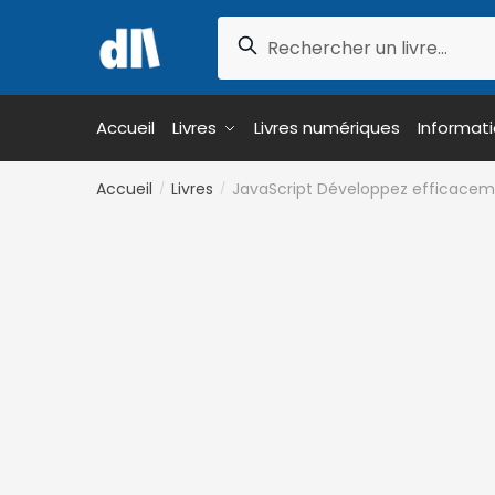
Skip
Skip
Recherche
to
to
Recherche
pour :
navigation
content
Accueil
Livres
Livres numériques
Informat
Accueil
Livres
JavaScript Développez efficaceme
/
/