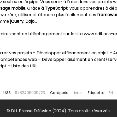
z seul ou en équipe. Vous serez à l’aise dans vos projets
usage mobile
. Grâce à
TypeScript
, vous apprendrez à dépa
ez créer, utiliser et étendre plus facilement des
framewo
comme
jQuery
,
Dojo
…
es sont en téléchargement sur le site www.editions-eni
rer vos projets – Développer efficacement en objet – A
 compétences web – Développer aisément en client/serveu
pt – Liste des URL
UGS :
9782409009723
Catégorie :
Livres
Étiquette :
ENI
© DLL Presse Diffusion (2024). Tous droits réservés.