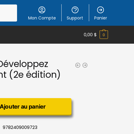
Mon Compte
Support
Panier
0,00
$
0
Développez
t (2e édition)
Ajouter au panier
9782409009723