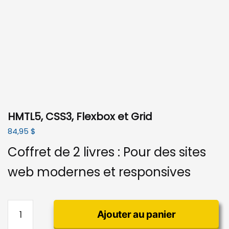
HMTL5, CSS3, Flexbox et Grid
84,95
$
Coffret de 2 livres : Pour des sites
web modernes et responsives
quantité
Ajouter au panier
de