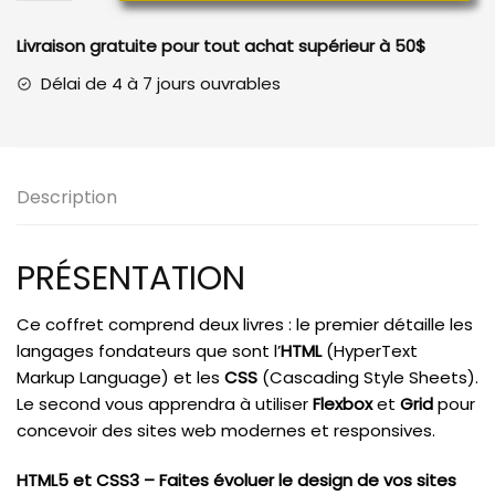
HMTL5,
CSS3,
Livraison gratuite pour tout achat supérieur à 50$
Flexbox
et
Délai de 4 à 7 jours ouvrables
Grid
Description
PRÉSENTATION
Ce coffret comprend deux livres : le premier détaille les
langages fondateurs que sont l’
HTML
(HyperText
Markup Language) et les
CSS
(Cascading Style Sheets).
Le second vous apprendra à utiliser
Flexbox
et
Grid
pour
concevoir des sites web modernes et responsives.
HTML5 et CSS3 – Faites évoluer le design de vos sites