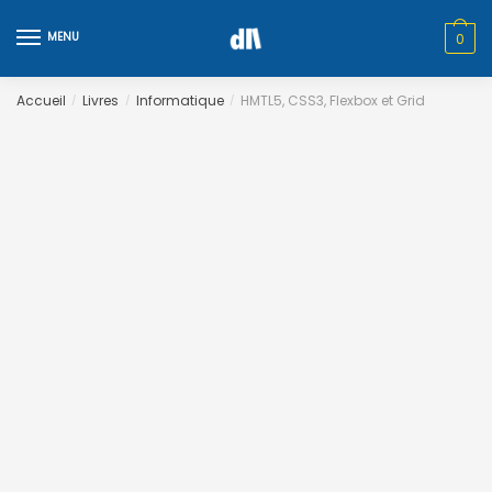
Skip
Skip
to
to
MENU
0
navigation
content
Accueil
Livres
Informatique
HMTL5, CSS3, Flexbox et Grid
/
/
/