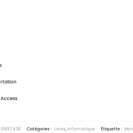
s
rtation
e Access
409017438
Catégories :
Livres
,
Informatique
Étiquette :
Mic