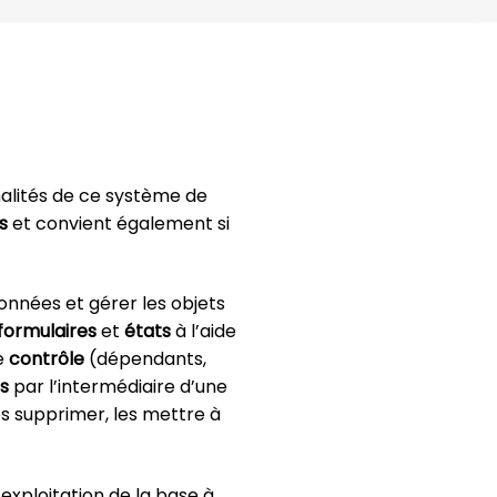
alités de ce système de
s
et convient également si
nnées et gérer les objets
formulaires
et
états
à l’aide
e
contrôle
(dépendants,
s
par l’intermédiaire d’une
 les supprimer, les mettre à
’exploitation de la base à