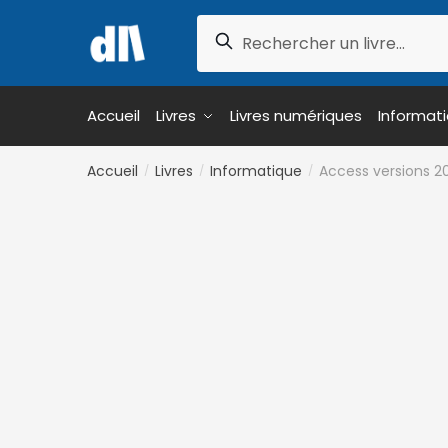
Skip
Skip
Recherche
to
to
Recherche
pour :
navigation
content
Accueil
Livres
Livres numériques
Informat
Accueil
Livres
Informatique
Access versions 20
/
/
/