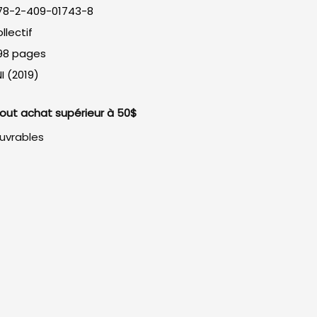
78-2-409-01743-8
llectif
98 pages
I (2019)
 tout achat supérieur à 50$
ouvrables