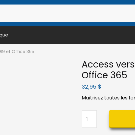
ique
19 et Office 365
Access vers
Office 365
32,95
$
Maîtrisez toutes les fo
quantité
de
Access