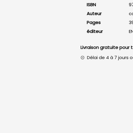
versions
ISBN
9
2019
Auteur
co
et
Pages
3
Office
365
éditeur
EN
Livraison gratuite pour
Délai de 4 à 7 jours 