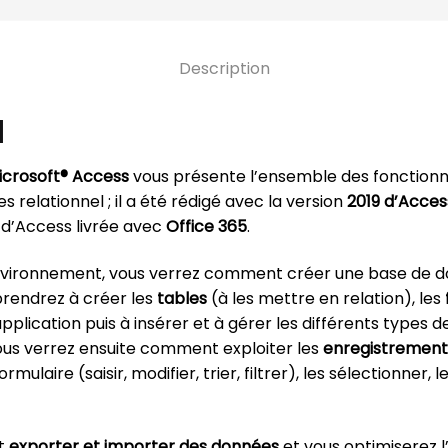
Description
N
icrosoft® Access
vous présente l’ensemble des fonctionn
 relationnel ; il a été rédigé avec la version
2019 d’Acces
 d’Access livrée avec
Office 365
.
environnement, vous verrez comment créer une base de do
prendrez à créer les
tables
(à les mettre en relation), les
lication puis à insérer et à gérer les différents types d
ous verrez ensuite comment exploiter les
enregistrement
rmulaire (saisir, modifier, trier, filtrer), les sélectionner,
nt
exporter et importer des données
et vous optimiserez l